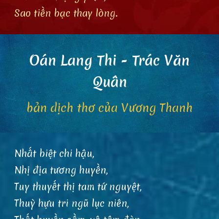
Sao tiền bạc thay lòng.
Oán Lang Thi
- Trác Văn
Quân
bản dịch thơ của
Vương Thanh
Nhất biệt chi hậu,
Nhị địa tương huyền,
Tuy thuyết thị tam tứ nguyệt,
Thuỳ hựu tri ngũ lục niên,