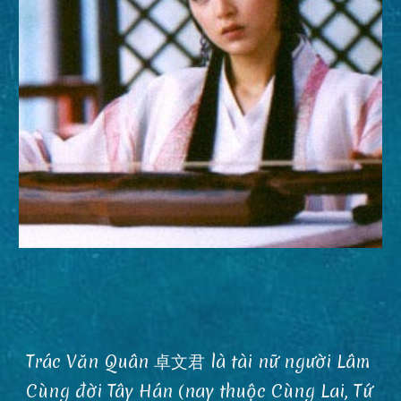
Trác Văn Quân 卓文君 là tài nữ người Lâm
Cùng đời Tây Hán (nay thuộc Cùng Lai, Tứ