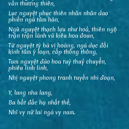
vấn thương thiên,
Lục nguyệt phục thiên nhân nhân dao
phiến ngã tâm hàn,
Ngũ nguyệt thạch lựu như hoả, thiên ngộ
trận trận lãnh vũ kiêu hoa đoan,
Tứ nguyệt tỳ bà vị hoàng, ngã dục đối
kính tâm ý loạn, cấp thông thông,
Tam nguyệt đào hoa tuỳ thuỷ chuyển,
phiêu linh linh,
Nhị nguyệt phong tranh tuyến nhi đoạn,
Y, lang nha lang,
Ba bất đắc hạ nhất thế,
Nhĩ vy nữ lai ngã vy nam.