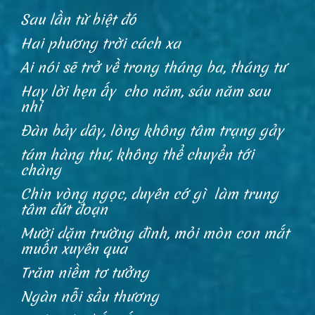
Sau lần từ biệt đó
Hai phương trời cách xa
Ai nói sẽ trở về trong tháng ba, tháng tư
Hay lời hẹn ấy cho năm, sáu năm sau
nhỉ
Đàn bảy dây, lòng không tâm trạng gảy
tám hàng thư, không thể chuyển tới
chàng
Chin vòng ngọc, duyên cớ gì làm trung
tâm đứt đoạn
Mười dặm trường đình, mỏi mòn con mắt
muốn xuyên qua
Trăm niềm tơ tưởng
Ngàn nỗi sầu thương