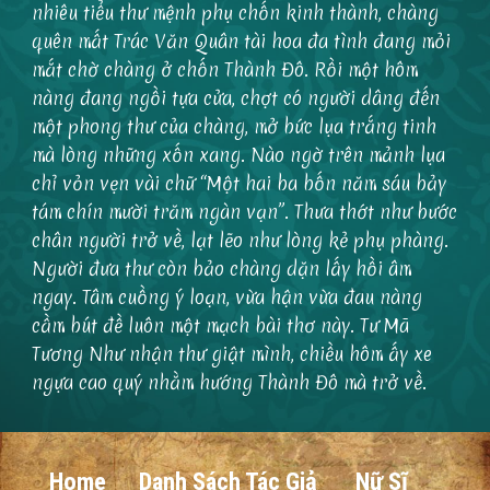
nhiêu tiểu thư mệnh phụ chốn kinh thành, chàng
quên mất Trác Văn Quân tài hoa đa tình đang mỏi
mắt chờ chàng ở chốn Thành Đô. Rồi một hôm
nàng đang ngồi tựa cửa, chợt có người dâng đến
một phong thư của chàng, mở bức lụa trắng tinh
mà lòng những xốn xang. Nào ngờ trên mảnh lụa
chỉ vỏn vẹn vài chữ “Một hai ba bốn năm sáu bảy
tám chín mười trăm ngàn vạn”. Thưa thớt như bước
chân người trở về, lạt lẽo như lòng kẻ phụ phàng.
Người đưa thư còn bảo chàng dặn lấy hồi âm
ngay. Tâm cuồng ý loạn, vừa hận vừa đau nàng
cầm bút đề luôn một mạch bài thơ này. Tư Mã
Tương Như nhận thư giật mình, chiều hôm ấy xe
ngựa cao quý nhằm hướng Thành Đô mà trở về.
Home
Danh Sách Tác Giả
Nữ Sĩ