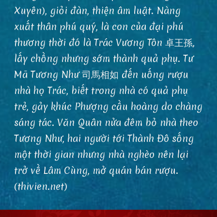
Xuyên), giỏi đàn, thiện âm luật. Nàng
xuất thân phú quý, là con của đại phú
thương thời đó là Trác Vương Tôn 卓王孫,
lấy chồng nhưng sớm thành quả phụ. Tư
Mã Tương Như 司馬相如 đến uống rượu
nhà họ Trác, biết trong nhà có quả phụ
trẻ, gảy khúc Phượng cầu hoàng do chàng
sáng tác. Văn Quân nửa đêm bỏ nhà theo
Tương Như, hai người tới Thành Đô sống
một thời gian nhưng nhà nghèo nên lại
trở về Lâm Cùng, mở quán bán rượu.
(thivien.net)