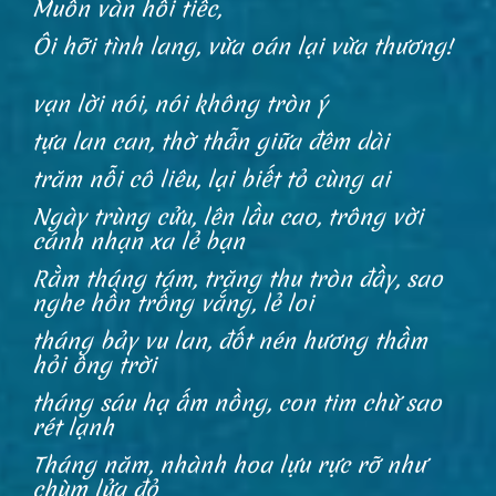
Muôn vàn hối tiếc,
Ôi hỡi tình lang, vừa oán lại vừa thương!
vạn lời nói, nói không tròn ý
tựa lan can, thờ thẫn giữa đêm dài
trăm nỗi cô liêu, lại biết tỏ cùng ai
Ngày trùng cửu, lên lầu cao, trông vời
cánh nhạn xa lẻ bạn
Rằm tháng tám, trăng thu tròn đầy, sao
nghe hồn trống vắng, lẻ loi
tháng bảy vu lan, đốt nén hương thầm
hỏi ông trời
tháng sáu hạ ấm nồng, con tim chừ sao
rét lạnh
Tháng năm, nhành hoa lựu rực rỡ như
chùm lửa đỏ