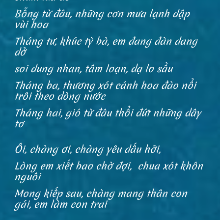
Bỗng từ đâu, những cơn mưa lạnh dập
vùi hoa
Tháng tư, khúc tỳ bà, em đang đàn dang
dở
soi dung nhan, tâm loạn, dạ lo sầu
Tháng ba, thương xót cánh hoa đào nổi
trôi theo dòng nước
Tháng hai, gió từ đâu thổi đứt những dây
tơ
Ôi, chàng ơi, chàng yêu dấu hỡi,
Lòng em xiết bao chờ đợi, chua xót khôn
nguôi
Mong kiếp sau, chàng mang thân con
gái, em làm con trai