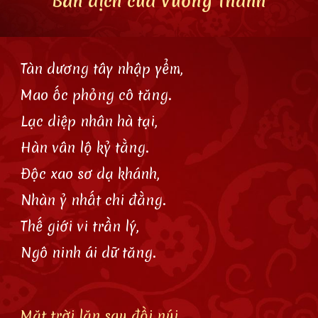
Bản dịch của Vương Thanh
Tàn dương tây nhập yểm,
Mao ốc phỏng cô tăng.
Lạc diệp nhân hà tại,
Hàn vân lộ kỷ tằng.
Độc xao sơ dạ khánh,
Nhàn ỷ nhất chi đằng.
Thế giới vi trần lý,
Ngô ninh ái dữ tăng.
Mặt trời lặn sau đồi núi