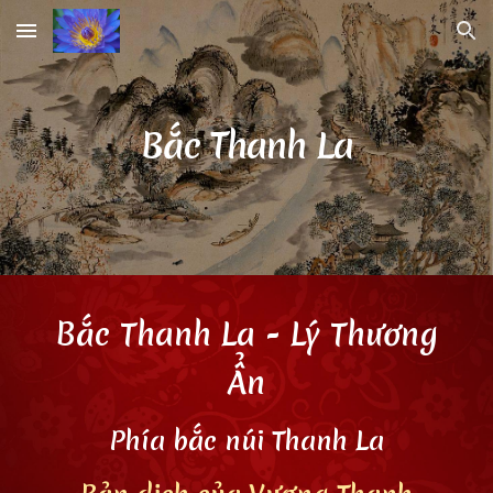
Skip to main content
Skip to navigation
Bắc Thanh La
Bắc Thanh La
- Lý Thương
Ẩn
Phía bắc núi Thanh La