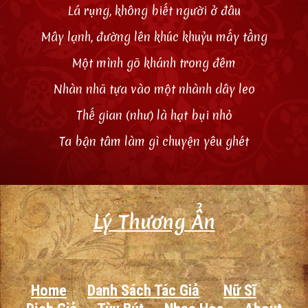
Lá rụng, không biết người ở đâu
Mây lạnh, đường lên khúc khuỷu mấy tầng
Một mình gõ khánh trong đêm
Nhàn nhã tựa vào một nhành dây leo
Thế gian (như) là hạt bụi nhỏ
Ta bận tâm làm gì chuyện yêu ghét
Lý Thương Ẩn
Home
Danh Sách Tác Giả
Nữ Sĩ