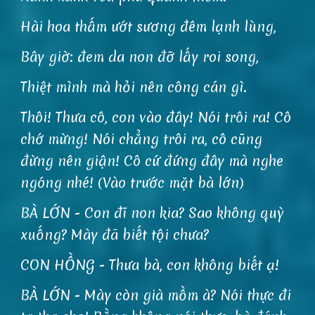
Hài hoa thấm ướt sương đêm lạnh lùng,
Bây giờ: đem da non đỡ lấy roi song,
Thiệt mình mà hỏi nên công cán gì.
Thôi! Thưa cô, con vào đây! Nói trôi ra! Cô
chớ mừng! Nói chẳng trôi ra, cô cũng
đừng nên giận! Cô cứ đứng đây mà nghe
ngóng nhé! (Vào trước mặt bà lớn)
BÀ LỚN - Con đĩ non kia? Sao không quỳ
xuống? Mày đã biết tội chưa?
CON HỒNG - Thưa bà, con không biết ạ!
BÀ LỚN - Mày còn già mồm à? Nói thực đi