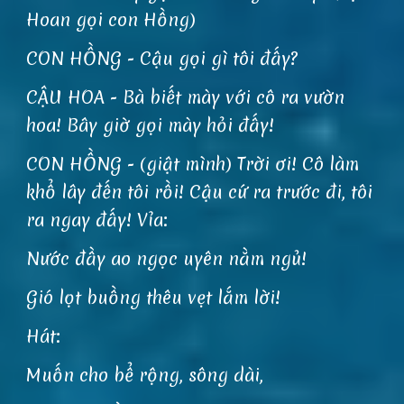
Hoan gọi con Hồng)
CON HỒNG - Cậu gọi gì tôi đấy?
CẬU HOA - Bà biết mày với cô ra vườn
hoa! Bây giờ gọi mày hỏi đấy!
CON HỒNG - (giật mình) Trời ơi! Cô làm
khổ lây đến tôi rồi! Cậu cứ ra trước đi, tôi
ra ngay đấy! Vỉa:
Nước đầy ao ngọc uyên nằm ngủ!
Gió lọt buồng thêu vẹt lắm lời!
Hát:
Muốn cho bể rộng, sông dài,