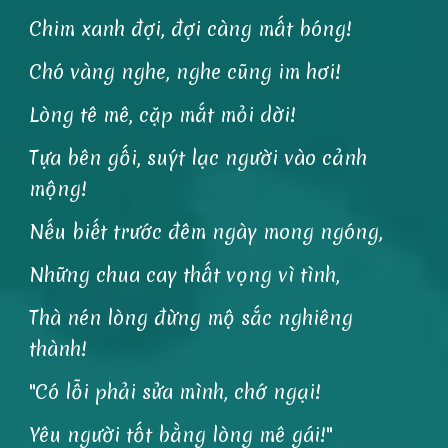
Chim xanh đợi, đợi càng mất bóng!
Chó vàng nghe, nghe cũng im hơi!
Lòng tê mê, cặp mắt mỏi dời!
Tựa bên gối, suýt lạc người vào cảnh
mộng!
Nếu biết trước đêm ngày mong ngóng,
Những chua cay thất vọng vì tình,
Thà nén lòng đừng mộ sắc nghiêng
thành!
"Có lỗi phải sửa mình, chớ ngại!
Yêu người tốt bằng lòng mê gái!"