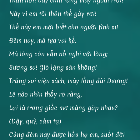
Thần hồn bay chín tầng mây ngoài trời!
Này vì em tôi thân thể gầy rơi!
Thế này em mới biết cho người tình si!
Đêm nay, má tựa vai kề.
Mà lòng còn vẫn hồ nghi với lòng;
Sương sa! Gió lặng sân không!
Trăng soi viện sách, mây lồng đài Dương!
Lẽ nào nhìn thấy rõ ràng,
Lại là trong giấc mơ màng gặp nhau?
(Dậy, quỳ, cảm tạ)
Củng đêm nay được hầu hạ em, suốt đời