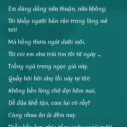
Em dùng dằng nửa thuận, nửa không;
Tôi khắp người bủn rủn trong lòng mê
tơi!
Má hồng thơm ngát dưới môi.
Tôi coi em như trái tim tôi từ ngày …
Trắng ngà trong ngọc giá này.
Quấy hôi bôi nhọ lỗi này tự tôi!
Không bền lòng chờ đợi hôm mai,
Dễ đâu khổ tận, cam lai có rầy?
Cùng nhau ân ái đêm nay.