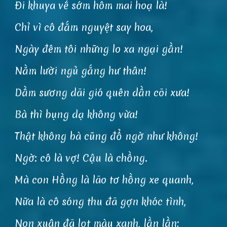
Đi khuya về sớm hôm mai hoạ là!
Chỉ vì cô đắm nguyệt say hoa,
Ngày đêm tôi những lo xa ngại gần!
Nằm lười ngủ gắng hư thân!
Dầm sương dãi gió quên dần cõi xưa!
Bà thì bụng dạ không vừa!
Thật không bà cũng đổ ngờ như không!
Ngờ: cô là vợ! Cậu là chồng.
Mà con Hồng là lão tơ hồng xe quanh,
Nữa là cô sóng thu đã gợn khóc tình,
Non xuân đã lọt màu xanh, lần lần;