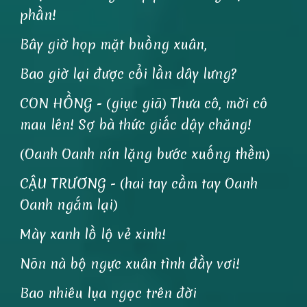
phần!
Bây giờ họp mặt buồng xuân,
Bao giờ lại được cổi lần dây lưng?
CON HỒNG - (giục giã) Thưa cô, mời cô
mau lên! Sợ bà thức giấc dậy chăng!
(Oanh Oanh nín lặng bước xuống thềm)
CẬU TRƯƠNG - (hai tay cầm tay Oanh
Oanh ngắm lại)
Mày xanh lồ lộ vẻ xinh!
Nõn nà bộ ngực xuân tình đầy vơi!
Bao nhiêu lụa ngọc trên đời