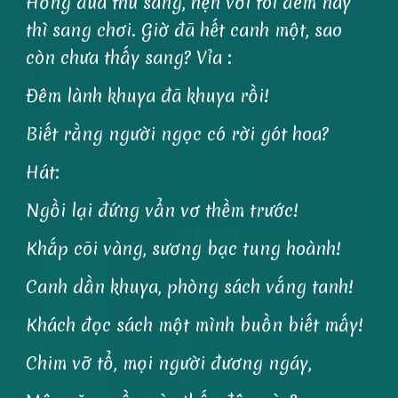
Hồng đưa thư sang, hẹn với tôi đêm nay
thì sang chơi. Giờ đã hết canh một, sao
còn chưa thấy sang? Vỉa :
Đêm lành khuya đã khuya rồi!
Biết rằng người ngọc có rời gót hoa?
Hát:
Ngồi lại đứng vẩn vơ thềm trước!
Khắp cõi vàng, sương bạc tung hoành!
Canh dần khuya, phòng sách vắng tanh!
Khách đọc sách một mình buồn biết mấy!
Chim vỡ tổ, mọi người đương ngáy,