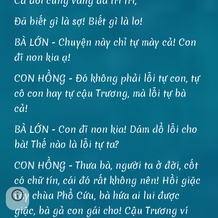
Cả đôi cùng vàng đá tri tri,
Đã biết gì là sợ! Biết gì là lo!
BÀ LỚN - Chuyện này chỉ tự mày cả! Con
đĩ non kia ạ!
CON HỒNG - Đó không phải lỗi tự con, tự
cô con hay tự cậu Trương, mà lỗi tự bà
cả!
BÀ LỚN - Con đĩ non kia! Dám dổ lỗi cho
bà! Thế nào là lỗi tự ta?
CON HỒNG - Thưa bà, người ta ở đời, cốt
có chữ tín, cái đó rất không nên! Hồi giặc
vây chùa Phổ Cứu, bà hứa ai lui được
giặc, bà gả con gái cho! Cậu Trương ví