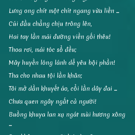
Lưng ong chít một chít ngang vừa liền …
Cúi đầu chẳng chịu trông lên,
Hai tay lần mãi đường viền gối thêu!
Thoa rơi, mái tóc sổ đều;
Mây huyền lóng lánh dễ yêu bội phần!
Tha cho nhau tội lần khân;
Tôi mở dần khuyết áo, cổi lần dây đai …
Chưa quen ngây ngất cả người!
Buồng khuya lan xạ ngát mùi hương xông
…