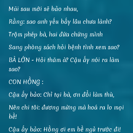
Mãi sau mới sẽ bảo nhau,
Rằng: sao anh yếu bấy lâu chưa lành?
Trộm phép bà, hai đứa chứng mình
Sang phòng sách hỏi bệnh tình xem sao?
BÀ LỚN - Hỏi thăm à? Cậu ấy nói ra làm
sao?
CON HỒNG :
Cậu ấy bảo: Chỉ tại bà, ơn đổi làm thù,
Nên chi tôi: đương mừng mà hoá ra lo mọi
bề!
Cậu ấy bảo: Hồng ơi em bề ngủ trước đi!