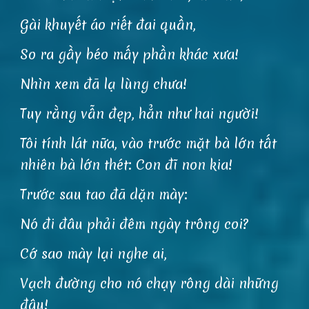
Gài khuyết áo riết đai quần,
So ra gầy béo mấy phần khác xưa!
Nhìn xem đã lạ lùng chưa!
Tuy rằng vẫn đẹp, hẳn như hai người!
Tôi tính lát nữa, vào trước mặt bà lớn tất
nhiên bà lớn thét: Con đĩ non kia!
Trước sau tao đã dặn mày:
Nó đi đâu phải đêm ngày trông coi?
Cớ sao mày lại nghe ai,
Vạch đường cho nó chạy rông dài những
đâu!