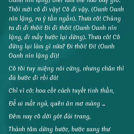
Thôi mời cô đi vậy! Cô đi vậy. (Oanh Oanh
nín lặng, ra ý tần ngần). Thưa cô! Chúng
ta đi đi thôi! Đi đi thôi! (Oanh Oanh nín
lặng, đi mấy bước lại dừng). Thưa cô! Cô
đứng lại làm gì nữa? Đi thôi! Đi! (Oanh
Oanh nín lặng đi)!
Cô tôi tuy miệng nói cứng, nhưng chân thì
đã bước đi rồi đó!
Chỉ vì cô: hoa cốt cách tuyết tinh thần,
Để ai mất ngủ, quên ăn mơ màng …
Đêm nay cô dời gót đài trang,
Thành tâm dừng bước, bước sang thư