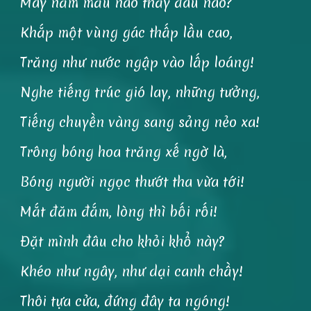
Mây năm mầu nào thấy đâu nào?
Khắp một vùng gác thấp lầu cao,
Trăng như nước ngập vào lấp loáng!
Nghe tiếng trúc gió lay, những tưởng,
Tiếng chuyền vàng sang sảng nẻo xa!
Trông bóng hoa trăng xế ngờ là,
Bóng người ngọc thướt tha vừa tới!
Mắt đăm đắm, lòng thì bối rối!
Đặt mình đâu cho khỏi khổ này?
Khéo như ngây, như dại canh chầy!
Thôi tựa cửa, đứng đây ta ngóng!