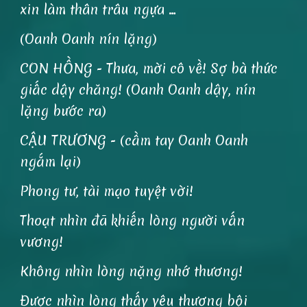
xin làm thân trâu ngựa …
(Oanh Oanh nín lặng)
CON HỒNG - Thưa, mời cô về! Sợ bà thức
giấc dậy chăng! (Oanh Oanh dậy, nín
lặng bước ra)
CẬU TRƯƠNG - (cầm tay Oanh Oanh
ngắm lại)
Phong tư, tài mạo tuyệt vời!
Thoạt nhìn đã khiến lòng người vấn
vương!
Không nhìn lòng nặng nhớ thương!
Được nhìn lòng thấy yêu thương bội