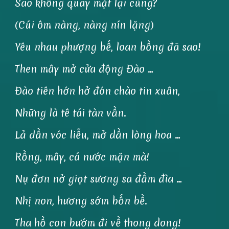
Sao không quay mặt lại cùng?
(Cúi ôm nàng, nàng nín lặng)
Yêu nhau phượng bế, loan bồng đã sao!
Then mây mở cửa động Đào …
Đào tiên hớn hở đón chào tin xuân,
Những là tê tái tàn vần.
Lả dần vóc liễu, mở dần lòng hoa …
Rồng, mây, cá nước mặn mà!
Nụ đơn nở giọt sương sa đầm đìa …
Nhị non, hương sớm bốn bề.
Tha hồ con bướm đi về thong dong!