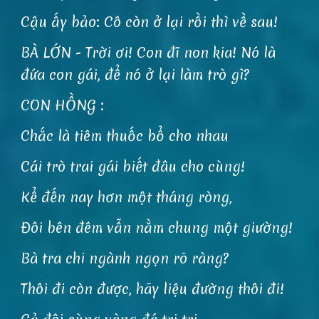
Cậu ấy bảo: Cô còn ở lại rồi thì về sau!
BÀ LỚN - Trời ơi! Con đĩ non kia! Nó là
đứa con gái, để nó ở lại làm trò gì?
CON HỒNG :
Chắc là tiêm thuốc bổ cho nhau
Cái trò trai gái biết đâu cho cùng!
Kể đến nay hơn một tháng ròng,
Đôi bên đêm vẫn nằm chung một giường!
Bà tra chi ngành ngọn rõ ràng?
Thôi đi còn được, hãy liệu đường thôi đi!