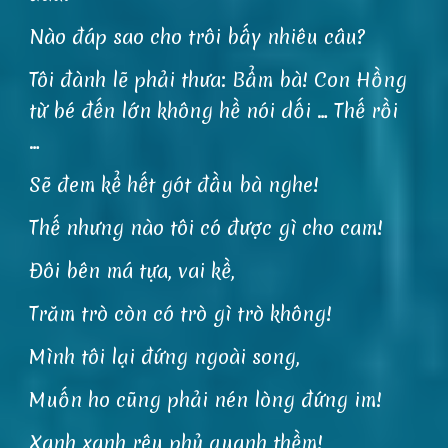
Nào đáp sao cho trôi bấy nhiêu câu?
Tôi đành lẽ phải thưa: Bẩm bà! Con Hồng
từ bé đến lớn không hề nói dối … Thế rồi
…
Sẽ đem kể hết gót đầu bà nghe!
Thế nhưng nào tôi có được gì cho cam!
Đôi bên má tựa, vai kề,
Trăm trò còn có trò gì trò không!
Mình tôi lại đứng ngoài song,
Muốn ho cũng phải nén lòng đứng im!
Xanh xanh rêu phủ quanh thềm!