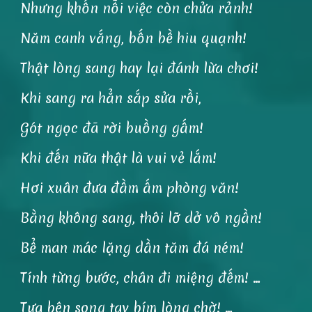
Nhưng khốn nỗi việc còn chửa rảnh!
Năm canh vắng, bốn bề hiu quạnh!
Thật lòng sang hay lại đánh lừa chơi!
Khi sang ra hẳn sắp sửa rồi,
Gót ngọc đã rời buồng gấm!
Khi đến nữa thật là vui vẻ lắm!
Hơi xuân đưa đầm ấm phòng văn!
Bằng không sang, thôi lỡ dở vô ngần!
Bể man mác lặng dần tăm đá ném!
Tính từng bước, chân đi miệng đếm! …
Tựa bên song tay bím lòng chờ! …