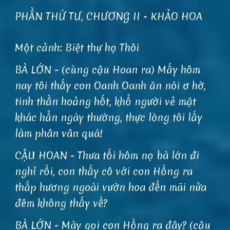
PHẦN THỨ TƯ, CHƯƠNG II - KHẢO HOA
Một cảnh: Biệt thự họ Thôi
BÀ LỚN - (cùng cậu Hoan ra) Mấy hôm
nay tôi thấy con Oanh Oanh ăn nói ơ hờ,
tinh thần hoảng hốt, khổ người vẻ mặt
khác hẳn ngày thường, thực lòng tôi lấy
làm phân vân quá!
CẬU HOAN - Thưa tối hôm nọ bà lớn đi
nghỉ rồi, con thấy cô với con Hồng ra
thắp hương ngoài vườn hoa đến mãi nửa
đêm không thấy về?
BÀ LỚN - Mày gọi con Hồng ra đây? (cậu