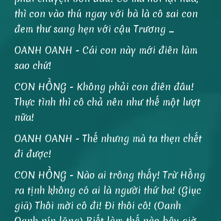
thì con vào thú ngay với bà là cô sai con
đem thư sang hẹn với cậu Trương …
OANH OANH - Cái con này mới điên làm
sao chứ!
CON HỒNG - Không phải con điên đâu!
Thực tình thì cô chả nên như thế một lượt
nữa!
OANH OANH - Thế nhưng mà ta thẹn chết
đi được!
CON HỒNG - Nào ai trông thấy! Trừ Hồng
ra tịnh không có ai là người thứ ba! (Giục
giã) Thôi mời cô đi! Đi thôi cô! (Oanh
Oanh nín lặng) Biết làm thế nào bây giờ.