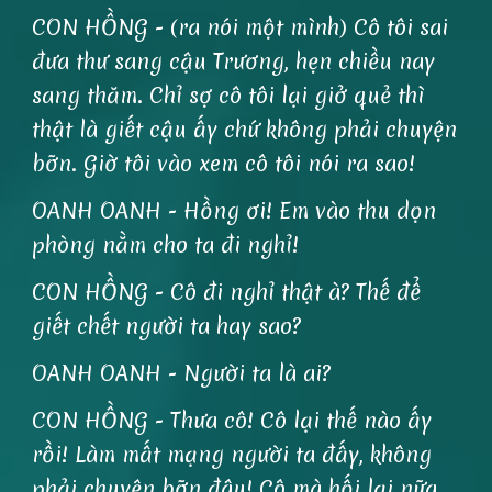
CON HỒNG - (ra nói một mình) Cô tôi sai
đưa thư sang cậu Trương, hẹn chiều nay
sang thăm. Chỉ sợ cô tôi lại giở quẻ thì
thật là giết cậu ấy chứ không phải chuyện
bỡn. Giờ tôi vào xem cô tôi nói ra sao!
OANH OANH - Hồng ơi! Em vào thu dọn
phòng nằm cho ta đi nghỉ!
CON HỒNG - Cô đi nghỉ thật à? Thế để
giết chết người ta hay sao?
OANH OANH - Người ta là ai?
CON HỒNG - Thưa cô! Cô lại thế nào ấy
rồi! Làm mất mạng người ta đấy, không
phải chuyện bỡn đâu! Cô mà hối lại nữa,