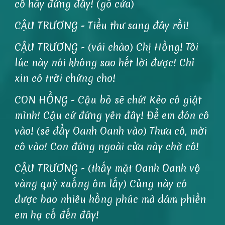
cô hãy đứng đây! (gõ cửa)
CẬU TRƯƠNG - Tiểu thư sang đây rồi!
CẬU TRƯƠNG - (vái chào) Chị Hồng! Tôi
lúc này nói không sao hết lời được! Chỉ
xin có trời chứng cho!
CON HỒNG - Cậu bỏ sẽ chứ! Kẻo cô giật
mình! Cậu cứ đứng yên đây! Để em đón cô
vào! (sẽ đẩy Oanh Oanh vào) Thưa cô, mời
cô vào! Con đứng ngoài cửa này chờ cô!
CẬU TRƯƠNG - (thấy mặt Oanh Oanh vộ
vàng quỳ xuống ôm lấy) Củng này có
được bao nhiêu hồng phúc mà dám phiền
em hạ cố đến đây!