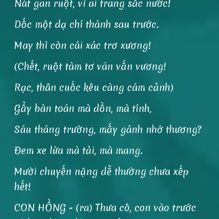
Nát gan ruột, vì ai trang sắc nước!
Dốc một dạ chí thành sau trước.
May thì còn cái xác trơ xương!
(Chết, ruột tàm tơ vãn vấn vương!
Rạc, thân cuốc kêu càng cám cảnh)
Gẩy bàn toán mà dồn, mà tính,
Sáu tháng trường, mấy gánh nhớ thương?
Đem xe lừa mà tải, mà mang.
Mười chuyến nặng dễ thường chưa xếp
hết!
CON HỒNG - (ra) Thưa cô, con vào trước