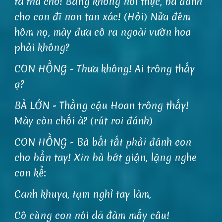
ta tha cho! Bằng không nói thực, bà đánh
cho con đĩ non tan xác! (Hỏi) Nửa đêm
hôm nọ, mày đưa cô ra ngoài vườn hoa
phải không?
CON HỒNG - Thưa không! Ai trông thấy
ạ?
BÀ LỚN - Thằng cậu Hoan trông thấy!
Mày còn chối à? (rút roi đánh)
CON HỒNG - Bà bất tất phải đánh con
cho bẩn tay! Xin bà bớt giận, lặng nghe
con kể:
Canh khuya, tạm nghỉ tay làm,
Cô cùng con nói dã đàm mấy câu!