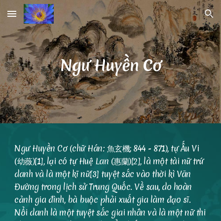
Skip to main content
Skip to navigation
Ngư Huyền Cơ
Ngư Huyền Cơ (chữ Hán: 魚玄機; 844 - 871), tự Ấu Vi
(幼薇)[1], lại có tự Huệ Lan (惠蘭)[2], là một tài nữ trứ
danh và là một kĩ nữ[3] tuyệt sắc vào thời kì Vãn
Đường trong lịch sử Trung Quốc. Về sau, do hoàn
cảnh gia đình, bà buộc phải xuất gia làm đạo sĩ.
Nổi danh là một tuyệt sắc giai nhân và là một nữ thi