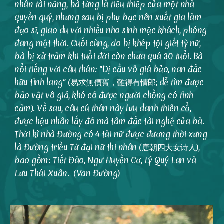
nhân tài năng, bà từng là tiểu thiếp của một nhà
quyền quý, nhưng sau bị phụ bạc nên xuất gia làm
đạo sĩ, giao du với nhiều nho sinh mặc khách, phóng
đãng một thời. Cuối cùng, do bị khép tội giết tỳ nữ,
bà bị xử trảm khi tuổi đời còn chưa quá 30 tuổi. Bà
nổi tiếng với câu thán: "Dị cầu vô giá bảo, nan đắc
hữu tình lang" (易求無價寶，難得有情郎; dễ tìm được
bảo vật vô giá, khó có được người chồng có tình
cảm). Về sau, câu cú thán này lưu danh thiên cổ,
được hậu nhân lấy đó mà tâm đắc tài nghệ của bà.
Thời kì nhà Đường có 4 tài nữ được đương thời xưng
là Đường triều Tứ đại nữ thi nhân (唐朝四大女诗人),
bao gồm: Tiết Đào, Ngư Huyền Cơ, Lý Quý Lan và
Lưu Thái Xuân. (Vãn Đường)