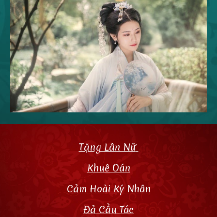
Tặng Lân Nữ
Khuê Oán
Cảm Hoài Ký Nhân
Đả Cầu Tác