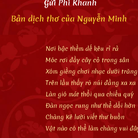
Gửi Phi Khanh
Bản dịch
thơ của Nguyễn Minh
Nơi bậc thềm dế kêu rỉ rả
Móc rơi đầy cây cỏ trong sân
Xóm giềng chơi nhạc dưới trăng
Trên lầu thấy rõ núi đằng xa xa
Làn gió mát thổi qua chiếu quý
Đàn ngọc rung như thể dỗi hờn
Chàng Kê lười viết thư buồn
Vật nào có thể làm chàng vui đâ