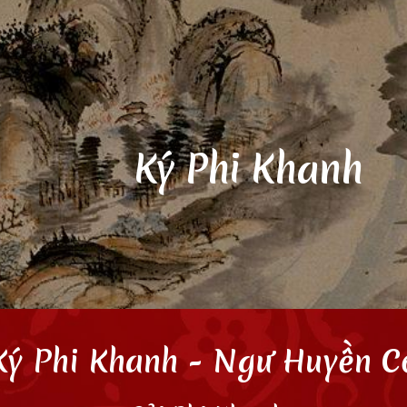
ip to main content
Skip to navigat
Ký Phi Khanh
Ký Phi Khanh
- Ngư Huyền C