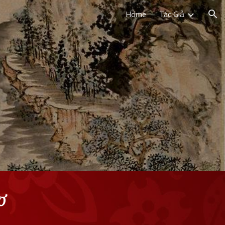
Home
Tác Giả
ion
ơ