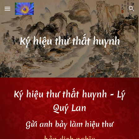
Skip to main content
Skip to navigation
Ký hiệu thư thất huynh
Ký hiệu thư thất huynh
- Lý
Quý Lan
Gửi anh bảy làm hiệu thư