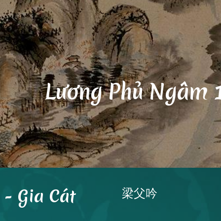
ip to main content
Skip to navigat
Lương Phủ Ngâm 
- Gia Cát
梁父吟