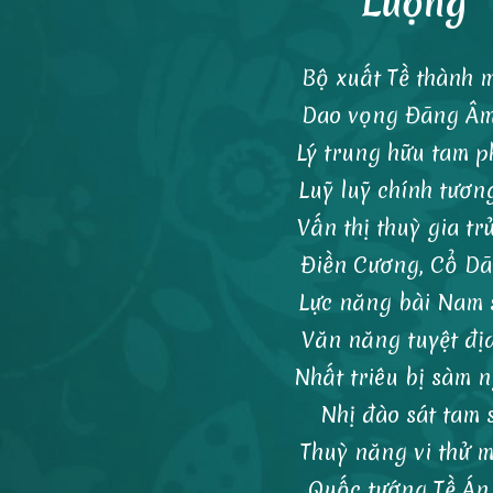
Lượng
Bộ xuất Tề thành 
Dao vọng Đãng Âm 
Lý trung hữu tam p
Luỹ luỹ chính tương
Vấn thị thuỳ gia tr
Điền Cương, Cổ Dã
Lực năng bài Nam 
Văn năng tuyệt địa
Nhất triêu bị sàm n
Nhị đào sát tam s
Thuỳ năng vi thử 
Quốc tướng Tề Án 