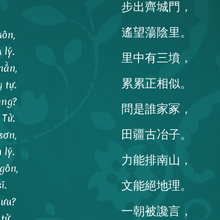
步出齊城門，
遙望蕩陰里。
môn,
lý.
里中有三墳，
hần,
累累正相似。
 tự.
ủng?
問是誰家冢，
 Tử.
田疆古冶子。
sơn,
 lý.
力能排南山，
gôn,
文能絕地理。
ĩ.
mưu?
一朝被讒言，
tử.