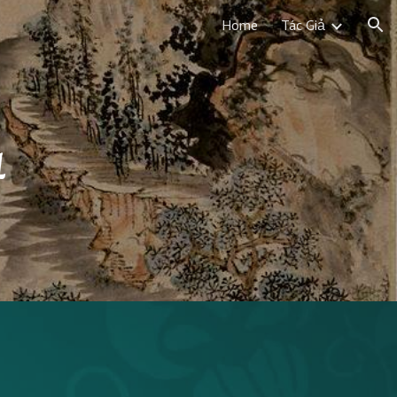
Home
Tác Giả
ion
1