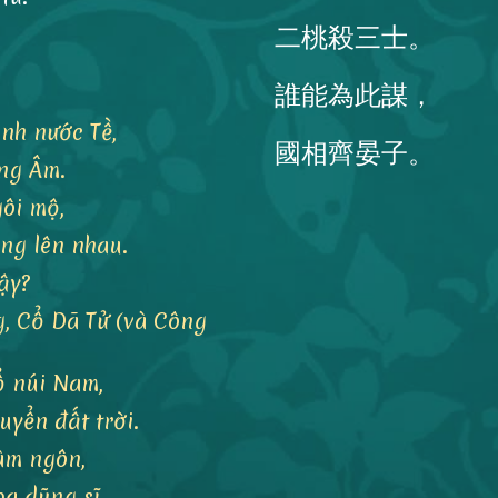
二桃殺三士。
:
誰能為此謀，
nh nước Tề,
國相齊晏子。
ãng Âm.
gôi mộ,
ng lên nhau.
ậy?
g, Cổ Dã Tử (và Công
đổ núi Nam,
uyển đất trời.
àm ngôn,
ba dũng sĩ.