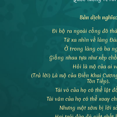
Bản dịch nghĩa
Đi bộ ra ngoài cổng đô thà
Từ xa nhìn về làng Đ
Ở trong làng có ba n
Giống nhau tựa như xếp chồ
Hỏi là mộ của ai v
(Trả lời) Là mộ của Điền Khai Cươn
Tôn Tiếp).
Tài võ của họ có thể lật 
Tài văn của họ có thể xoay ch
Nhưng một sớm bị lời s
Hai trái đào đã giết chết 