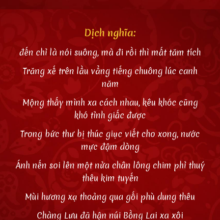
Dịch nghĩa:
đến chỉ là nói suông, mà đi rồi thì mất tăm tích
Trăng xế trên lầu vẳng tiếng chuông lúc canh
năm
Mộng thấy mình xa cách nhau, kêu khóc cũng
khó tỉnh giấc được
Trong bức thư bị thúc giục viết cho xong, nước
mực đậm dòng
Ánh nến soi lên một nửa chân lông chim phỉ thuý
thêu kim tuyến
Mùi hương xạ thoảng qua gối phù dung thêu
Chàng Lưu đã hận núi Bồng Lai xa xôi