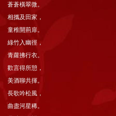
蒼蒼橫翠微。
相攜及田家，
童稚開荊扉。
綠竹入幽徑，
青蘿拂行衣。
歡言得所憩，
美酒聊共揮。
長歌吟松風，
曲盡河星稀。