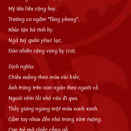
Mỹ tửu liêu cộng huy.
Trường ca ngâm "Tùng phong",
Khúc tận hà tinh hy.
Ngã tuý quân phục lạc,
Ðào nhiên cộng vong ky (cơ).
Dịch nghĩa:
Chiều xuống theo màu núi biếc,
Ánh trăng trên non ngàn theo người về.
Ngoái nhìn lối nhỏ vừa đi qua,
Thấy giăng ngang một màu xanh xanh.
Cầm tay nhau đến nhà trong xóm ruộng.
Con trẻ mở chiếc cổng gỗ,