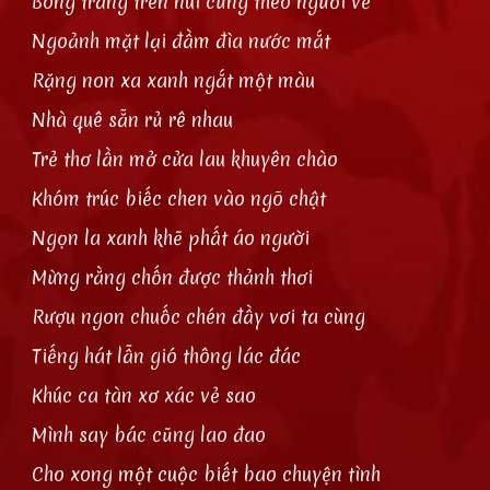
Bóng trăng trên núi cũng theo người về
Ngoảnh mặt lại đầm đìa nước mắt
Rặng non xa xanh ngắt một màu
Nhà quê sẵn rủ rê nhau
Trẻ thơ lần mở cửa lau khuyên chào
Khóm trúc biếc chen vào ngõ chật
Ngọn la xanh khẽ phất áo người
Mừng rằng chốn được thảnh thơi
Rượu ngon chuốc chén đầy vơi ta cùng
Tiếng hát lẫn gió thông lác đác
Khúc ca tàn xơ xác vẻ sao
Mình say bác cũng lao đao
Cho xong một cuộc biết bao chuyện tình