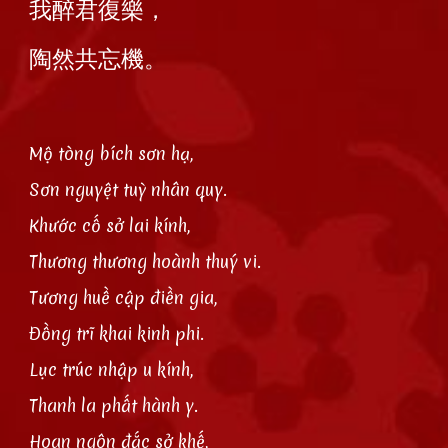
我醉君復樂，
陶然共忘機。
Mộ tòng bích sơn hạ,
Sơn nguyệt tuỳ nhân quy.
Khước cố sở lai kính,
Thương thương hoành thuý vi.
Tương huề cập điền gia,
Ðồng trĩ khai kinh phi.
Lục trúc nhập u kính,
Thanh la phất hành y.
Hoan ngôn đắc sở khế,