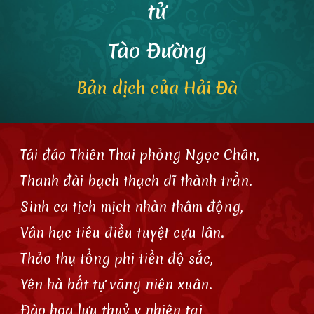
tử
Tào Đường
Bản dịch của Hải Đà
Tái đáo Thiên Thai phỏng Ngọc Chân,
Thanh đài bạch thạch dĩ thành trần.
Sinh ca tịch mịch nhàn thâm động,
Vân hạc tiêu điều tuyệt cựu lân.
Thảo thụ tổng phi tiền độ sắc,
Yên hà bất tự vãng niên xuân.
Đào hoa lưu thuỷ y nhiên tại,