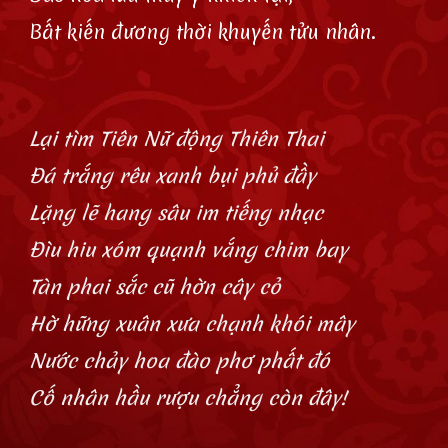
Bất kiến đương thời khuyến tửu nhân.
Lại tìm Tiên Nữ động Thiên Thai
Đá trắng rêu xanh bụi phủ đầy
Lặng lẽ hang sâu im tiếng nhạc
Đìu hiu xóm quạnh vắng chim bay
Tàn phai sắc cũ hờn cây cỏ
Hờ hững xuân xưa chạnh khói mây
Nước chảy hoa đào phơ phất đó
Cố nhân hầu rượu chẳng còn đây!