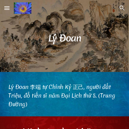
Skip to main content
Skip to navigation
Lý Đoan
Lý Đoan 李端 tự Chính Kỷ 正己, người đất
Triệu, đỗ tiến sĩ năm Đại Lịch thứ 5. (Trung
Đường)