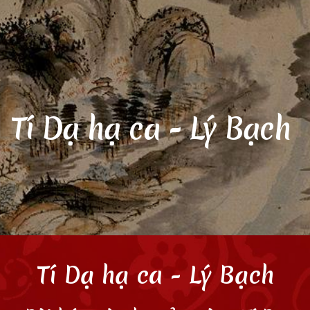
ip to main content
Skip to navigat
Tí Dạ
hạ
ca - Lý Bạch
Tí
D
ạ
hạ
ca - Lý Bạch