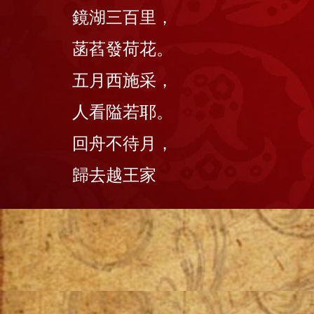
鏡湖三百里，
菡萏發荷花。
五月西施采，
人看隘若耶。
回舟不待月，
歸去越王家