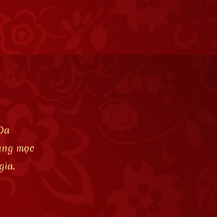
Da
răng mọc
gia.