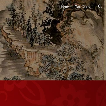
Home
Tác Giả
ion