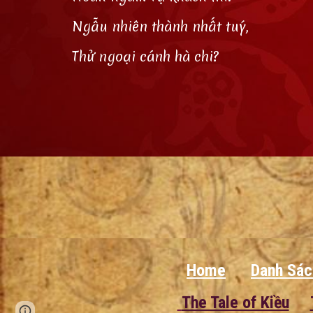
Ngẫu nhiên thành nhất tuý,
Thử ngoại cánh hà chi?
Home
Danh Sác
The Tale of Kiều
Page
Google Sites
Report abuse