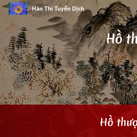
Hán Thi Tuyển Dịch
Sk
Hồ t
Hồ thượ