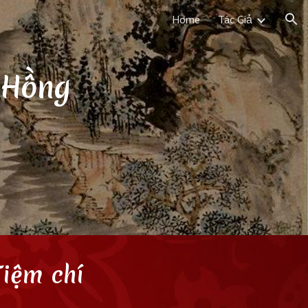
Home
Tác Giả
ion
 Hồng
Tiệm chí