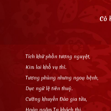
Có 
Tích khứ phồn tương nguyệt,
Kim lai khổ vụ thì.
Tương phùng nhưng ngoạ bệnh,
Dục ngữ lệ tiên thuỳ.
Cưỡng khuyến Đào gia tửu,
Hoàn ngâm Tạ khách thi.