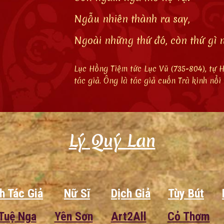
Ngẫu nhiên thành ra say,
Ngoài những thứ đó, còn thứ gì 
Lục Hồng Tiệm tức Lục Vũ (735-804), tự 
tác giả. Ông là tác giả cuốn Trà kinh nổi 
Lý Quý Lan
h Tác Giả
Nữ Sĩ
Dịch Giả
Tùy Bút
Tuệ Nga
Yên Sơn
Art2All
Cỏ Thơm