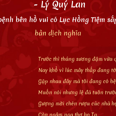
- Lý Quý Lan
bệnh bên hồ vui có Lục Hồng Tiệm sắp
bản dịch
nghĩa
Trước thì tháng sương đậm vừa 
Nay khổ vì lúc mây thấp đang tớ
Gặp nhau đây mà tôi đang có bệ
Muốn nói nhưng lệ đã tuôn trướ
Gượng mời chén rượu cúc nhà h
Còn ngâm nga thơ họ Tạ.