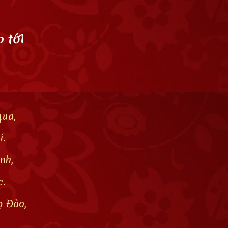
 tới
qua,
i.
nh,
c.
ọ Đào,