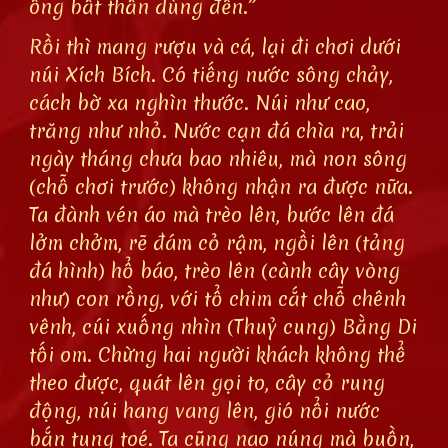
ông bất thần dùng đến.”
Rồi thì mang rượu và cá, lại đi chơi dưới
núi Xích Bích. Có tiếng nước sông chảy,
cách bờ xa nghìn thước. Núi như cao,
trăng như nhỏ. Nước cạn đá chìa ra, trải
ngày tháng chưa bao nhiêu, mà non sông
(chỗ chơi trước) không nhận ra được nữa.
Ta đành vén áo mà trèo lên, bước lên đá
lởm chởm, rẽ đám cỏ rậm, ngồi lên (tảng
đá hình) hổ báo, trèo lên (cành cây vòng
như) con rồng, với tổ chim cắt chỗ chênh
vênh, cúi xuống nhìn (Thuỷ cung) Bằng Di
tối om. Chừng hai người khách không thể
theo được, quát lên gọi to, cây cỏ rung
động, núi hang vang lên, gió nổi nước
bắn tung toé. Ta cũng nao núng mà buồn,