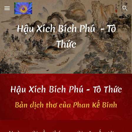
Skip to main content
Skip to navigation
Hậu
Xích Bích Phú - Tô
Thức
Hậu
Xích Bích Phú - Tô Thức
Bản dịch thơ của Phan Kế Bính