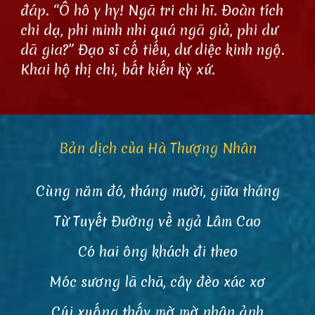
đáp. “Ô hô y hy! Ngã tri chi hĩ. Đoàn tích
chi dạ, phi minh nhi quá ngã giả, phi dư
dã gia?” Đạo sĩ cố tiếu, dư diệc kinh ngộ.
Khai hộ thị chi, bất kiến kỳ xứ.
Bản dịch của Hà Thượng Nhân
Cùng năm đó, tháng mười, giữa tháng
Từ Tuyết Đường về ngả Lâm Cao
Có hai ông khách đi theo
Móc sương lã chã, cây đèo xác xơ
Cúi xuống thấy mờ mờ nhân ảnh