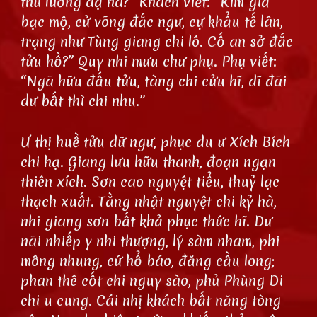
thử lương dạ hà?” Khách viết: “Kim giả
bạc mộ, cử võng đắc ngư, cự khẩu tế lân,
trạng như Tùng giang chi lô. Cố an sở đắc
tửu hồ?” Quy nhi mưu chư phụ. Phụ viết:
“Ngã hữu đấu tửu, tàng chi cửu hĩ, dĩ đãi
dư bất thì chi nhu.”
Ư thị huề tửu dữ ngư, phục du ư Xích Bích
chi hạ. Giang lưu hữu thanh, đoạn ngạn
thiên xích. Sơn cao nguyệt tiểu, thuỷ lạc
thạch xuất. Tằng nhật nguyệt chi kỷ hà,
nhi giang sơn bất khả phục thức hĩ. Dư
nãi nhiếp y nhi thượng, lý sàm nham, phi
mông nhung, cứ hổ báo, đăng cầu long;
phan thê cốt chi nguy sào, phủ Phùng Di
chi u cung. Cái nhị khách bất năng tòng