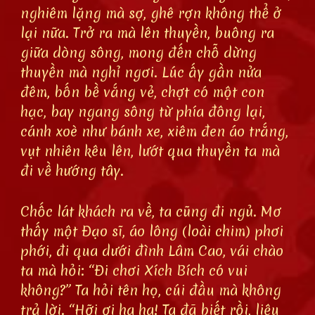
nghiêm lặng mà sợ, ghê rợn không thể ở
lại nữa. Trở ra mà lên thuyền, buông ra
giữa dòng sông, mong đến chỗ dừng
thuyền mà nghỉ ngơi. Lúc ấy gần nửa
đêm, bốn bề vắng vẻ, chợt có một con
hạc, bay ngang sông từ phía đông lại,
cánh xoè như bánh xe, xiêm đen áo trắng,
vụt nhiên kêu lên, lướt qua thuyền ta mà
đi về hướng tây.
Chốc lát khách ra về, ta cũng đi ngủ. Mơ
thấy một Đạo sĩ, áo lông (loài chim) phơi
phới, đi qua dưới đình Lâm Cao, vái chào
ta mà hỏi: “Đi chơi Xích Bích có vui
không?” Ta hỏi tên họ, cúi đầu mà không
trả lời. “Hỡi ơi ha ha! Ta đã biết rồi, liệu