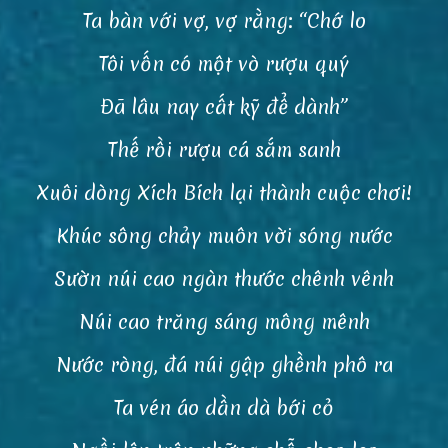
Ta bàn với vợ, vợ rằng: “Chớ lo
Tôi vốn có một vò rượu quý
Ðã lâu nay cất kỹ để dành”
Thế rồi rượu cá sắm sanh
Xuôi dòng Xích Bích lại thành cuộc chơi!
Khúc sông chảy muôn vời sóng nước
Sườn núi cao ngàn thước chênh vênh
Núi cao trăng sáng mông mênh
Nước ròng, đá núi gập ghềnh phô ra
Ta vén áo dần dà bới cỏ