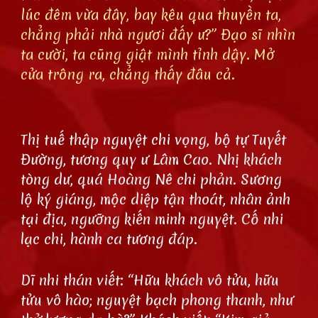
lúc đêm vừa đây, bay kêu qua thuyền ta,
chẳng phải nhà ngươi đấy ư?” Đạo sĩ nhìn
ta cười, ta cũng giật mình tỉnh dậy. Mở
cửa trông ra, chẳng thấy đâu cả.
Thị tuế thập nguyệt chi vọng, bộ tự Tuyết
Đường, tương quy ư Lâm Cao. Nhị khách
tòng dư, quá Hoàng Nê chi phản. Sương
lộ ký giáng, mộc diệp tận thoát, nhân ảnh
tại địa, ngưỡng kiến minh nguyệt. Cố nhi
lạc chi, hành ca tương đáp.
Dĩ nhi thán viết: “Hữu khách vô tửu, hữu
tửu vô hào; nguyệt bạch phong thanh, như