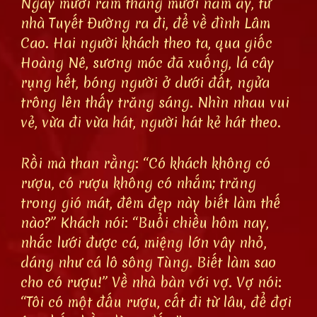
Ngày mười rằm tháng mười năm ấy, từ
nhà Tuyết Đường ra đi, để về đình Lâm
Cao. Hai người khách theo ta, qua giốc
Hoàng Nê, sương móc đã xuống, lá cây
rụng hết, bóng người ở dưới đất, ngửa
trông lên thấy trăng sáng. Nhìn nhau vui
vẻ, vừa đi vừa hát, người hát kẻ hát theo.
Rồi mà than rằng: “Có khách không có
rượu, có rượu không có nhắm; trăng
trong gió mát, đêm đẹp này biết làm thế
nào?” Khách nói: “Buổi chiều hôm nay,
nhắc lưới được cá, miệng lớn vây nhỏ,
dáng như cá lô sông Tùng. Biết làm sao
cho có rượu!” Về nhà bàn với vợ. Vợ nói:
“Tôi có một đấu rượu, cất đi từ lâu, để đợi