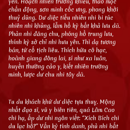
yên. Hoạch nhiên trường khiếu, thảo mộc
chấn động, sơn minh cốc ưng, phong khởi
thuỷ dũng. Dư diệc tiễu nhiên nhi bi túc
nhiên nhi khủng, lẫm hồ kỳ bất khả lưu dã.
Phản nhi đăng chu, phóng hồ trung lưu,
thính kỳ sở chỉ nhi hưu yên. Thì dạ tương
bán, tứ cố tịch liêu. Thích hữu cô hạc,
hoành giang đông lai, sí như xa luân,
huyền thường cảo y, kiết nhiên trường
minh, lược dư chu nhi tây dã.
Tu du khách khứ dư diệc tựu thuỵ. Mộng
nhất đạo sĩ, vũ y biên tiên, quá Lâm Cao
chi hạ, ấp dư nhi ngôn viết: “Xích Bích chi
du lạc hồ?” Vấn kỳ tính danh, phủ nhi bất