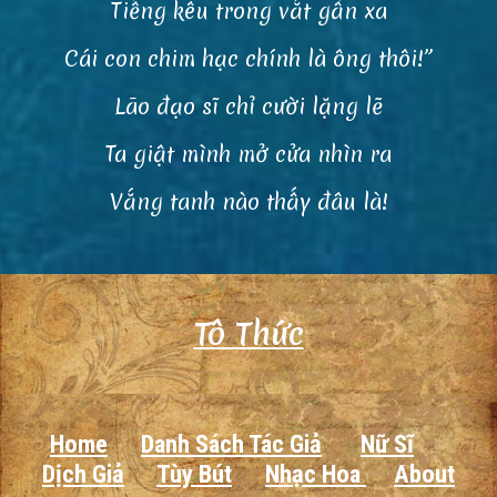
Tiếng kêu trong vắt gần xa
Cái con chim hạc chính là ông thôi!”
Lão đạo sĩ chỉ cười lặng lẽ
Ta giật mình mở cửa nhìn ra
Vắng tanh nào thấy đâu là!
Tô Thức
Home
Danh Sách Tác Giả
Nữ Sĩ
Dịch Giả
Tùy Bút
Nhạc Hoa
About