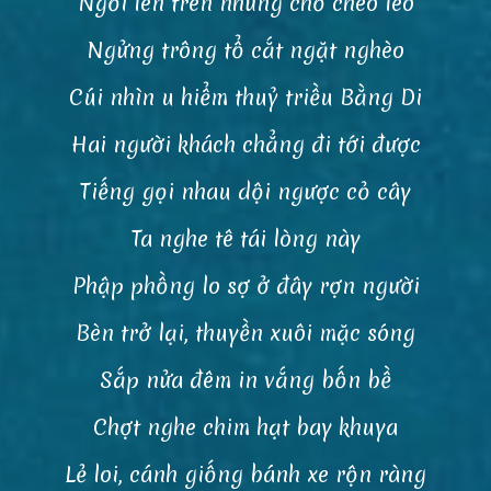
Ngồi lên trên những chỗ cheo leo
Ngửng trông tổ cắt ngặt nghèo
Cúi nhìn u hiểm thuỷ triều Bằng Di
Hai người khách chẳng đi tới được
Tiếng gọi nhau dội ngược cỏ cây
Ta nghe tê tái lòng này
Phập phồng lo sợ ở đây rợn người
Bèn trở lại, thuyền xuôi mặc sóng
Sắp nửa đêm in vắng bốn bề
Chợt nghe chim hạt bay khuya
Lẻ loi, cánh giống bánh xe rộn ràng