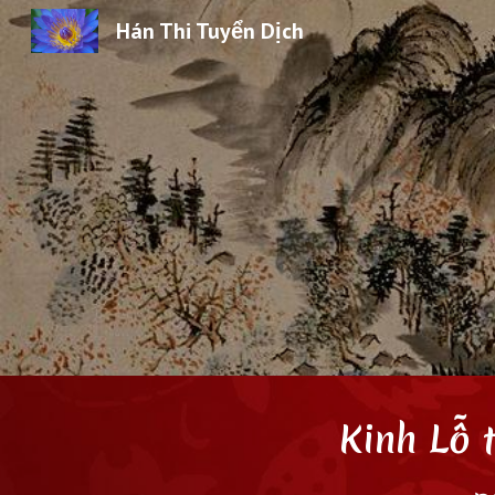
Hán Thi Tuyển Dịch
Sk
Kinh Lỗ 