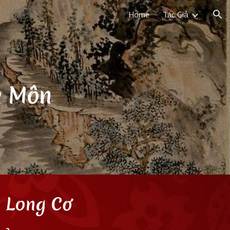
Home
Tác Giả
ion
m Môn
ý Long Cơ