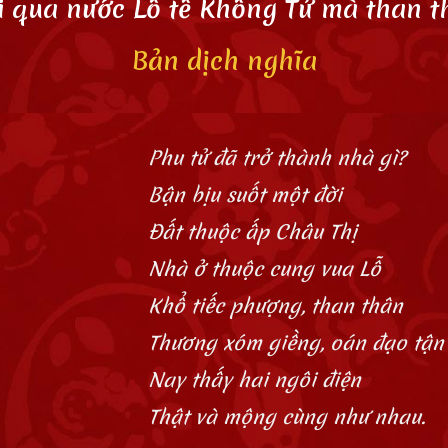
i qua nước Lỗ tế Khổng Tử mà than t
Bản dịch
nghĩa
Phu tử đã trở thành nhà gì?
Bận bịu suốt một đời
Đất thuộc ấp Châu Thị
Nhà ở thuộc cung vua Lỗ
Khổ tiếc phượng, than thân
Thương xóm giềng, oán đạo tận
Nay thấy hai ngôi điện
Thật và mộng cùng như nhau.