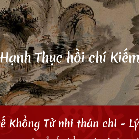
ip to main content
Skip to navigat
Hạnh Thục hồi chí Kiế
tế Khổng Tử nhi thán chi - L