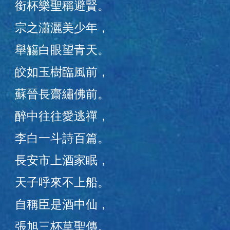
銜杯樂聖稱避賢。
宗之瀟灑美少年，
舉觴白眼望青天。
皎如玉樹臨風前，
蘇晉長齋繡佛前。
醉中往往愛逃禪，
李白一斗詩百篇。
長安市上酒家眠，
天子呼來不上船。
自稱臣是酒中仙，
張旭三杯草聖傳。