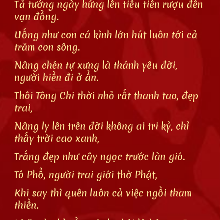
Tả tướng ngày hứng lên tiêu tiền rượu đến
vạn đồng.
Uống như con cá kình lớn hút luôn tới cả
trăm con sông.
Nâng chén tự xưng là thánh yêu đời,
người hiền đi ở ẩn.
Thôi Tông Chi thời nhỏ rất thanh tao, đẹp
trai,
Nâng ly lên trên đời không ai tri kỷ, chỉ
thấy trời cao xanh,
Trắng đẹp như cây ngọc trước làn gió.
Tô Phổ, người trai giới thờ Phật,
Khi say thì quên luôn cả việc ngồi tham
thiền.