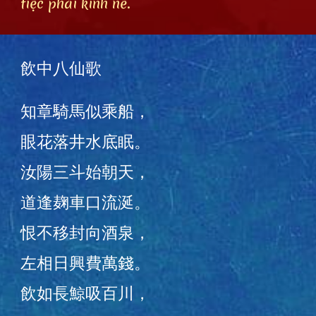
tiệc phải kinh nể.
飲中八仙歌
知章騎馬似乘船，
眼花落井水底眠。
汝陽三斗始朝天，
道逢麹車口流涎。
恨不移封向酒泉，
左相日興費萬錢。
飲如長鯨吸百川，