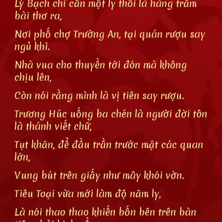
Lý Bạch chỉ cần một ly thôi là hàng trăm
bài thơ ra,
Nơi phố chợ Trường An, tại quán rượu say
ngủ khì.
Nhà vua cho thuyền tới đón mà không
chịu lên,
Còn nói rằng mình là vị tiên say rượu.
Trương Húc uống ba chén là người đời tôn
là thánh viết chữ,
Tụt khăn, để đầu trần trước mặt các quan
lớn,
Vung bút trên giấy như mây khói vờn.
Tiêu Toại vừa mới làm độ năm ly,
Là nói thao thao khiến bốn bên trên bàn