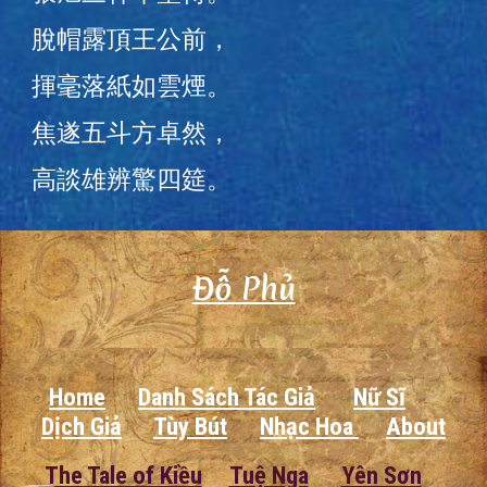
脫帽露頂王公前，
揮毫落紙如雲煙。
焦遂五斗方卓然，
高談雄辨驚四筵。
Đỗ Phủ
Home
Danh Sách Tác Giả
Nữ Sĩ
Dịch Giả
Tùy Bút
Nhạc Hoa
About
The Tale of Kiều
Tuệ Nga
Yên Sơn