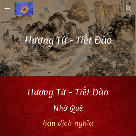
Skip to main content
Skip to navigation
Hương Tứ - Tiết Đào
Hương Tứ - Tiết Đào
Nhớ Quê
bản dịch nghĩa