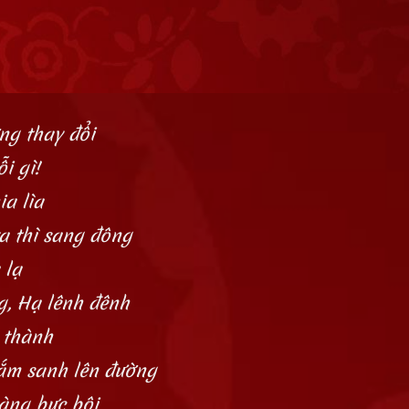
ng thay đổi
i gì!
a lìa
ta thì sang đông
 lạ
g, Hạ lênh đênh
 thành
ắm sanh lên đường
àng bực bội