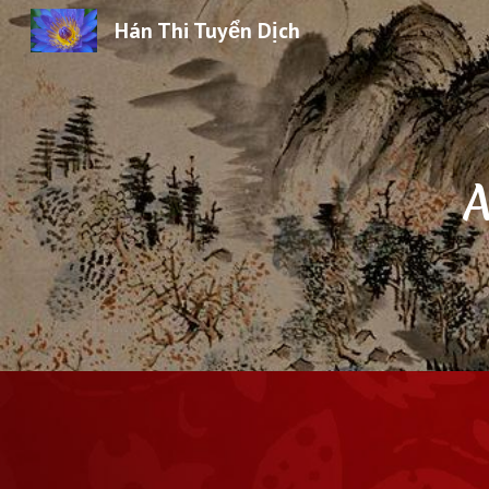
Hán Thi Tuyển Dịch
Sk
A