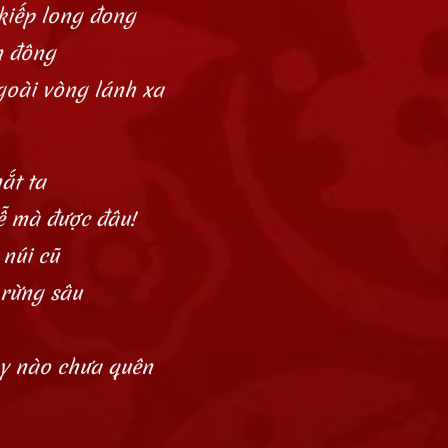
kiếp long đong
n đông
goài vòng lánh xa
ắt ta
 mà được đâu!
 núi cũ
 rừng sâu
ày nào chưa quên