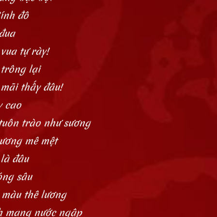
Sính đô
 đua
vua tự rày!
trông lại
mãi thấy đâu!
y cao
tuôn trào như sương
hương mê mệt
 là đâu
óng sâu
 màu thê lương
h mang nước ngập