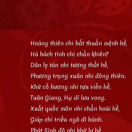
Hoàng thiên chi bất thuần mệnh hề,
Hà bách tính chi chấn khiên?
Dân ly tán nhi tương thất hề,
Phương trọng xuân nhi đông thiên.
Khứ cố hương nhi tựu viễn hề,
Tuân Giang, Hạ dĩ lưu vong.
Xuất quốc môn nhi chẩn hoài hề,
Giáp chi triều ngô dĩ hành.
Phát Sính đô nhi khứ lư hề,