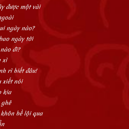
y được một vài
ngoài
vui ngày nào?
bao ngày tới
 nào đi?
 xì
h rì biết đâu!
 xiết nói
o kia
 ghê
khôn bề lội qua
ẳn