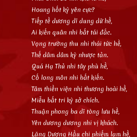
Hoang hốt kỳ yên cực?
Tiếp tề dương dĩ dung dữ hề,
Ai kiến quân nhi bất tái đắc.
Vọng trường thu nhi thái tức hề,
Thế dâm dâm kỳ nhược tản.
Quá Hạ Thủ nhi tây phù hề,
Cố long môn nhi bất kiến.
Tâm thiền viện nhi thương hoài hề,
Miễu bất tri kỳ sở chích.
Thuận phong ba dĩ tòng lưu hề,
Yên dương dương nhi vị khách.
Lăng Dương Hầu chi phiếm lạm hề,