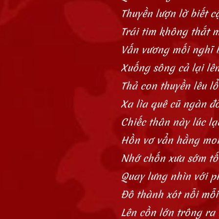
Thuyền lượn lờ biết 
Trái tim không thắt 
Vấn vương mối nghĩ b
Xuống sông cả lại lê
Thả con thuyền lêu l
Xa lìa quê cũ ngàn đờ
Chiếc thân này lúc lạ
Hồn vơ vẩn hằng mon
Nhớ chốn xưa sớm tố
Quay lưng nhìn với p
Đô thành xót nỗi mỗi
Lên cồn lớn trông r