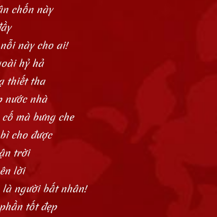
ận chốn này
đầy
nỗi này cho ai!
goài hỷ hả
 thiết tha
p nước nhà
 cố mà bưng che
 bì cho được
ận trời
ên lời
là người bất nhân!
phần tốt đẹp