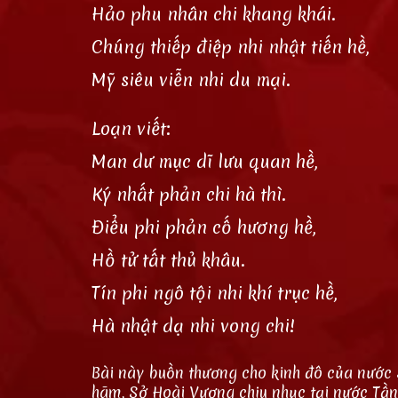
Hảo phu nhân chi khang khái.
Chúng thiếp điệp nhi nhật tiến hề,
Mỹ siêu viễn nhi du mại.
Loạn viết:
Man dư mục dĩ lưu quan hề,
Ký nhất phản chi hà thì.
Điểu phi phản cố hương hề,
Hồ tử tất thủ khâu.
Tín phi ngô tội nhi khí trục hề,
Hà nhật dạ nhi vong chi!
Bài này buồn thương cho kinh đô của nước 
hãm, Sở Hoài Vương chịu nhục tại nước Tần