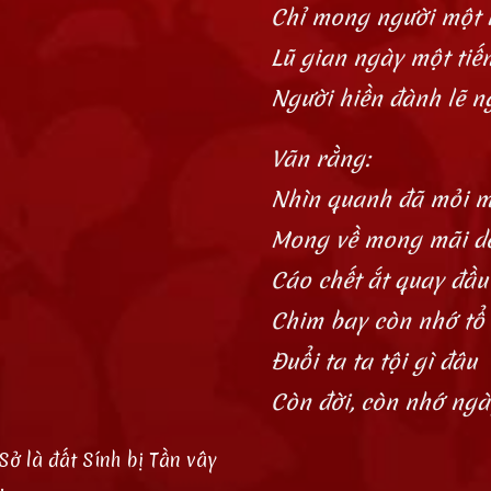
Chỉ mong người một 
Lũ gian ngày một tiế
Người hiền đành lẽ n
Vãn rằng:
Nhìn quanh đã mỏi m
Mong về mong mãi dễ
Cáo chết ắt quay đầu
Chim bay còn nhớ tổ
Đuổi ta ta tội gì đâu
Còn đời, còn nhớ ng
Sở là đất Sính bị Tần vây
.