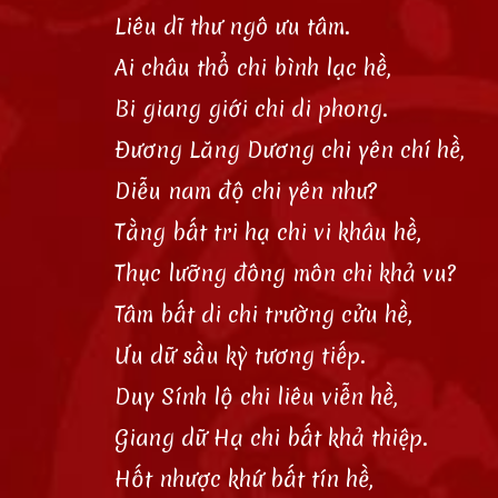
Liêu dĩ thư ngô ưu tâm.
Ai châu thổ chi bình lạc hề,
Bi giang giới chi di phong.
Đương Lăng Dương chi yên chí hề,
Diễu nam độ chi yên như?
Tằng bất tri hạ chi vi khâu hề,
Thục lưỡng đông môn chi khả vu?
Tâm bất di chi trường cửu hề,
Ưu dữ sầu kỳ tương tiếp.
Duy Sính lộ chi liêu viễn hề,
Giang dữ Hạ chi bất khả thiệp.
Hốt nhược khứ bất tín hề,