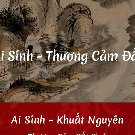
ip to main content
Skip to navigat
i Sính - Thương Cảm Đấ
Ai Sính
- Khuất Nguyên