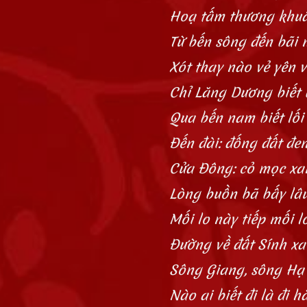
Hoạ tấm thương khuâ
Từ bến sông đến bãi 
Xót thay nào vẻ yên 
Chỉ Lăng Dương biết 
Qua bến nam biết lối
Đến đài: đống đất đen
Cửa Đông: cỏ mọc xan
Lòng buồn bã bấy lâu
Mối lo này tiếp mối l
Đường về đất Sính xa
Sông Giang, sông Hạ 
Nào ai biết đi là đi h