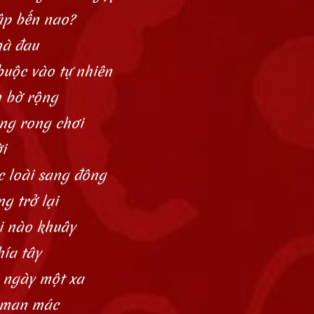
cập bến nao?
mà đau
uộc vào tự nhiên
n bờ rộng
ổng rong chơi
i
c loài sang đông
g trở lại
i nào khuây
hía tây
 ngày một xa
a man mác