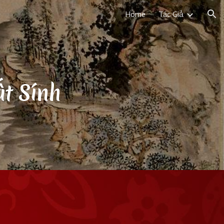
Home
Tác Giả
ion
t Sính