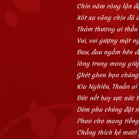
Chín năm ròng lận đ
Xót xa vãng chịu đã 
Thảm thương ai thấu 
Vui, vui gượng mặt n
Đau, đau ngầm bên dạ
lòng trung mong giú
Ghét ghen bọn chúng
Kìa Nghiêu, Thuấn ai
Đức nết hay sực nức t
Dèm pha chúng đặt n
Phao cho mang tiếng 
Chẳng thích kẻ mươi 