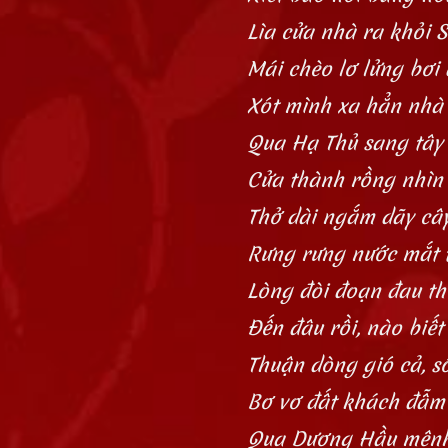
Lìa cửa nhà ra khỏi 
Mái chèo lơ lửng bơi
Xót mình xa hẳn nhà 
Qua Hạ Thủ sang tây 
Cửa thành rồng nhìn 
Thở dài ngắm dãy câ
Rưng rưng nước mắt 
Lòng đòi đoạn đau t
Đến đâu rồi, nào biết
Thuận dòng gió cả, s
Bơ vơ đất khách đẫm
Qua Dương Hầu mên