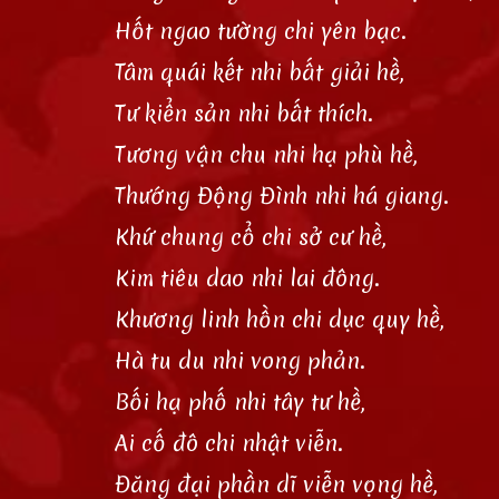
Hốt ngao tường chi yên bạc.
Tâm quái kết nhi bất giải hề,
Tư kiển sản nhi bất thích.
Tương vận chu nhi hạ phù hề,
Thướng Động Đình nhi há giang.
Khứ chung cổ chi sở cư hề,
Kim tiêu dao nhi lai đông.
Khương linh hồn chi dục quy hề,
Hà tu du nhi vong phản.
Bối hạ phố nhi tây tư hề,
Ai cố đô chi nhật viễn.
Đăng đại phần dĩ viễn vọng hề,