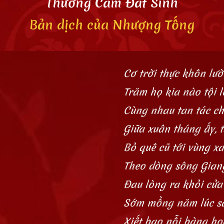
Thương Cảm Đất Sính
Bản dịch của
Nhượng Tống
Cơ trời thực khôn lườ
Trăm họ kia nào tội lỗ
Cùng nhau tan tác chi
Giữa xuân tháng ấy, 
Bỏ quê cũ tới vùng xa
Theo dòng sông Gian
Đau lòng ra khỏi cửa
Sớm mồng năm lúc s
Xiết bao nỗi bàng ho