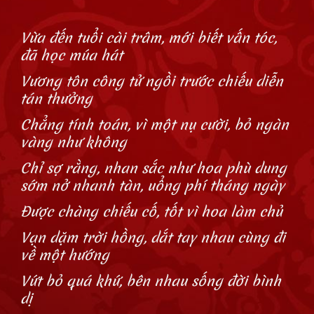
Vừa đến tuổi cài trâm, mới biết vấn tóc,
đã học múa hát
Vương tôn công tử ngồi trước chiếu diễn
tán thưởng
Chẳng tính toán, vì một nụ cười, bỏ ngàn
vàng như không
Chỉ sợ rằng, nhan sắc như hoa phù dung
sớm nở nhanh tàn, uổng phí tháng ngày
Được chàng chiếu cố, tốt vì hoa làm chủ
Vạn dặm trời hồng, dắt tay nhau cùng đi
về một hướng
Vứt bỏ quá khứ, bên nhau sống đời bình
dị