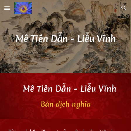
Skip to main content
Skip to navigation
Mê Tiên Dẫn
-
Liễu Vĩnh
Mê Tiên Dẫn
-
Liễu Vĩnh
Bản dịch nghĩa