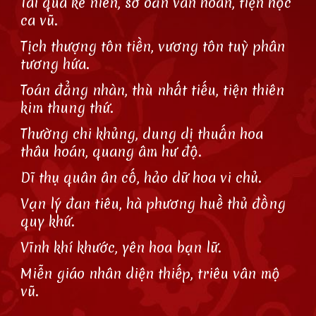
Tài quá kê niên, sơ oản vân hoàn, tiện học
ca vũ.
Tịch thượng tôn tiền, vương tôn tuỳ phân
tương hứa.
Toán đẳng nhàn, thù nhất tiếu, tiện thiên
kim thung thứ.
Thường chi khủng, dung dị thuấn hoa
thâu hoán, quang âm hư độ.
Dĩ thụ quân ân cố, hảo dữ hoa vi chủ.
Vạn lý đan tiêu, hà phương huề thủ đồng
quy khứ.
Vĩnh khí khước, yên hoa bạn lữ.
Miễn giáo nhân diện thiếp, triêu vân mộ
vũ.