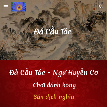
Skip to main content
Skip to navigation
Đả Cầu Tác
Đả Cầu Tác
- Ngư Huyền Cơ
Chơi đánh bóng
Bản dịch nghĩa