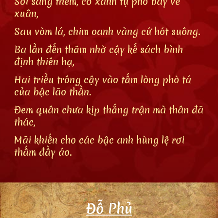
Soi sáng thềm, cỏ xanh tự phô bày vẻ
xuân,
Sau vòm lá, chim oanh vàng cứ hót suông.
Ba lần đến thăm nhờ cậy kế sách bình
định thiên hạ,
Hai triều trông cậy vào tấm lòng phò tá
của bậc lão thần.
Đem quân chưa kịp thắng trận mà thân đã
thác,
Mãi khiến cho các bậc anh hùng lệ rơi
thấm đầy áo.
Đỗ Phủ