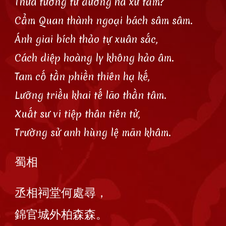
Thừa tướng từ đường hà xứ tầm?
Cẩm Quan thành ngoại bách sâm sâm.
Ánh giai bích thảo tự xuân sắc,
Cách diệp hoàng ly không hảo âm.
Tam cố tần phiền thiên hạ kế,
Lưỡng triều khai tế lão thần tâm.
Xuất sư vi tiệp thân tiên tử,
Trường sử anh hùng lệ mãn khâm.
蜀相
丞相祠堂何處尋，
錦官城外柏森森。