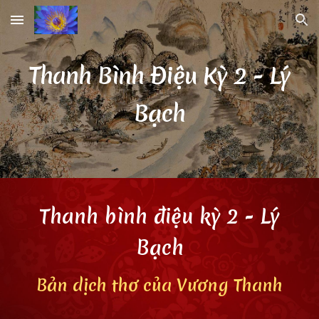
Skip to main content
Skip to navigation
Thanh Bình Điệu Kỳ
2
- Lý
Bạch
Thanh bình điệu kỳ
2
- Lý
Bạch
Bản dịch thơ của Vương Thanh