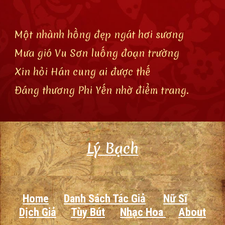
Một nhành hồng đẹp ngát hơi sương
Mưa gió Vu Sơn luống đoạn trường
Xin hỏi Hán cung ai được thế
Đáng thương Phi Yến nhờ điểm trang.
Lý Bạch
Home
Danh Sách Tác Giả
Nữ Sĩ
Dịch Giả
Tùy Bút
Nhạc Hoa
About