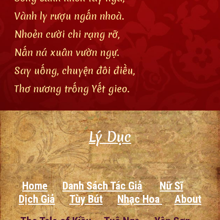
Vành ly rượu ngấn nhoà.
Nhoẻn cười chi rạng rỡ,
Nấn ná xuân vườn ngự.
Say uống, chuyện đôi điều,
Thơ nương trống Yết gieo.
Lý Dục
Home
Danh Sách Tác Giả
Nữ Sĩ
Dịch Giả
Tùy Bút
Nhạc Hoa
About