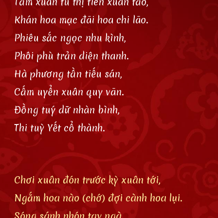
Tầm xuân tu thị tiên xuân tảo,
Khán hoa mạc đãi hoa chi lão.
Phiêu sắc ngọc nhu kình,
Phôi phù trản diện thanh.
Hà phương tần tiếu sán,
Cấm uyển xuân quy vãn.
Đồng tuý dữ nhàn bình,
Thi tuỳ Yết cổ thành.
Chơi xuân đón trước kỳ xuân tới,
Ngắm hoa nào (chớ) đợi cành hoa lụi.
Sóng sánh nhón tay ngà,