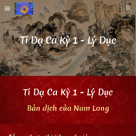
Skip to main content
Skip to navigation
Tí Dạ Ca Kỳ 1
- Lý Dục
Tí Dạ Ca Kỳ 1
- Lý Dục
Bản dịch
của Nam Long