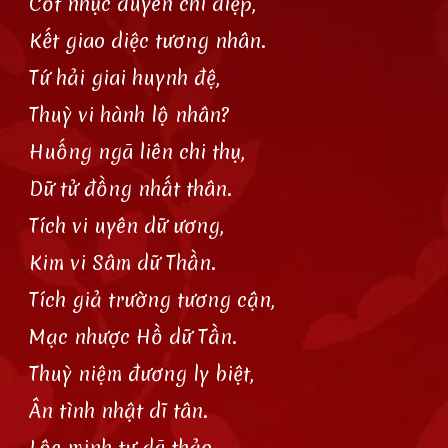
Cốt nhục duyên chi diệp,
Kết giao diệc tương nhân.
Tứ hải giai huynh đệ,
Thuỳ vi hành lộ nhân?
Huống ngã liên chi thụ,
Dữ tử đồng nhất thân.
Tích vi uyên dữ ương,
Kim vi Sâm dữ Thần.
Tích giả trường tương cận,
Mạc nhược Hồ dữ Tần.
Thuỳ niệm đương ly biệt,
Ân tình nhật dĩ tân.
Lộc minh tư dã thảo,