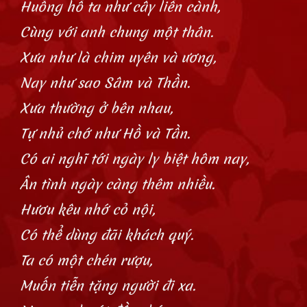
Huống hồ ta như cây liền cành,
Cùng với anh chung một thân.
Xưa như là chim uyên và ương,
Nay như sao Sâm và Thần.
Xưa thường ở bên nhau,
Tự nhủ chớ như Hồ và Tần.
Có ai nghĩ tới ngày ly biệt hôm nay,
Ân tình ngày càng thêm nhiều.
Hươu kêu nhớ cỏ nội,
Có thể dùng đãi khách quý.
Ta có một chén rượu,
Muốn tiễn tặng người đi xa.