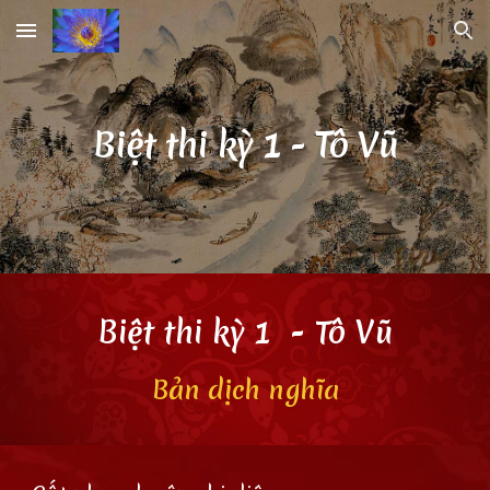
Skip to main content
Skip to navigation
Biệt thi kỳ 1
-
Tô Vũ
Biệt thi kỳ 1
-
Tô Vũ
Bản dịch
nghĩa