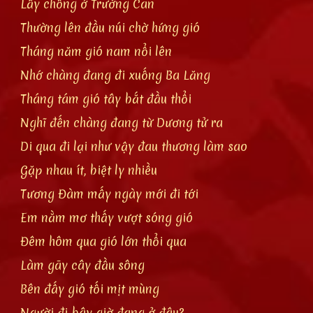
Lấy chồng ở Trường Can
Thường lên đầu núi chờ hứng gió
Tháng năm gió nam nổi lên
Nhớ chàng đang đi xuống Ba Lăng
Tháng tám gió tây bắt đầu thổi
Nghĩ đến chàng đang từ Dương tử ra
Di qua đi lại như vậy đau thương làm sao
Gặp nhau ít, biệt ly nhiều
Tương Đàm mấy ngày mới đi tới
Em nằm mơ thấy vượt sóng gió
Đêm hôm qua gió lớn thổi qua
Làm gãy cây đầu sông
Bên đấy gió tối mịt mùng
Người đi bây giờ đang ở đâu?