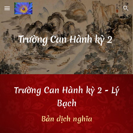
Skip to main content
Skip to navigation
Trường Can Hành kỳ 2
Trường Can Hành kỳ 2 - Lý
Bạch
Bản dịch
nghĩa