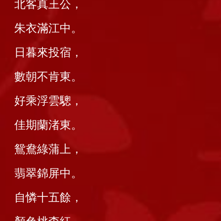
北客真王公，
朱衣滿江中。
日暮來投宿，
數朝不肯東。
好乘浮雲驄，
佳期蘭渚東。
鴛鴦綠蒲上，
翡翠錦屏中。
自憐十五餘，