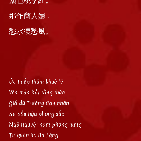
顏色桃李紅。
那作商人婦，
愁水復愁風。
Ức thiếp thâm khuê lý
Yên trần bất tằng thức
Giá dữ Trường Can nhân
Sa đầu hậu phong sắc
Ngũ nguyệt nam phong hưng
Tư quân há Ba Lăng