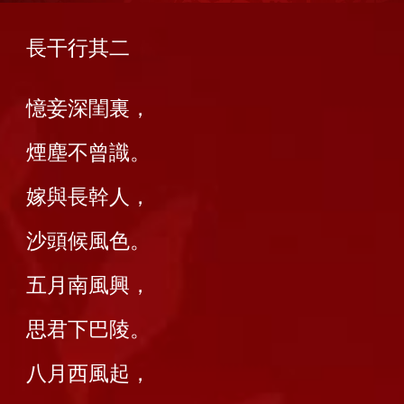
長干行其二
憶妾深閨裏，
煙塵不曾識。
嫁與長幹人，
沙頭候風色。
五月南風興，
思君下巴陵。
八月西風起，