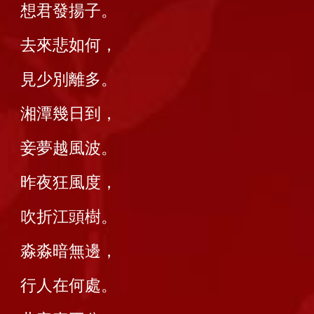
想君發揚子。
去來悲如何，
見少別離多。
湘潭幾日到，
妾夢越風波。
昨夜狂風度，
吹折江頭樹。
淼淼暗無邊，
行人在何處。