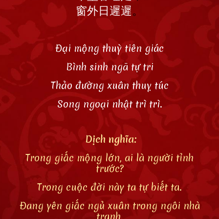
窗
外
日
遲遲
。
Đại mộng thuỳ tiên giác
Bình sinh ngã tự tri
Thảo đường xuân thuỵ túc
Song ngoại nhật trì trì.
Dịch nghĩa:
Trong giấc mộng lớn, ai là người tỉnh
trước?
Trong cuộc đời này ta tự biết ta.
Đang yên giấc ngủ xuân trong ngôi nhà
tranh,