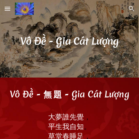
Skip to main content
Skip to navigation
Vô Đề - Gia Cát Lượng
Vô Đề -
無
題
- Gia Cát Lượng
大
夢
誰
先
覺
，
平
生
我
自
知
。
草
堂
春
睡
足
，