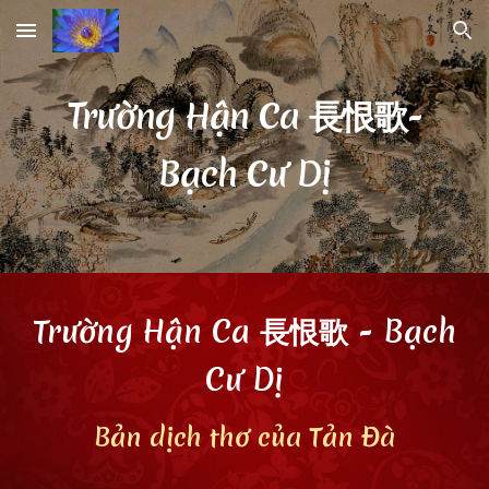
Skip to main content
Skip to navigation
Trường Hận Ca
長恨歌-
Bạch Cư Dị
Trường Hận Ca 長恨歌 - Bạch
Cư Dị
Bản dịch thơ của
Tản Đà