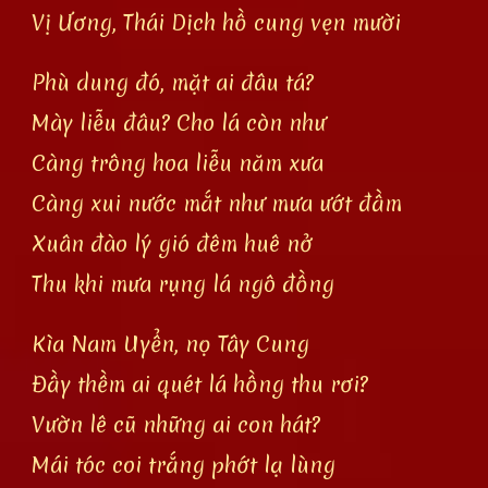
Vị Ương, Thái Dịch hồ cung vẹn mười
Phù dung đó, mặt ai đâu tá?
Mày liễu đâu? Cho lá còn như
Càng trông hoa liễu năm xưa
Càng xui nước mắt như mưa ướt đầm
Xuân đào lý gió đêm huê nở
Thu khi mưa rụng lá ngô đồng
Kìa Nam Uyển, nọ Tây Cung
Đầy thềm ai quét lá hồng thu rơi?
Vườn lê cũ những ai con hát?
Mái tóc coi trắng phớt lạ lùng