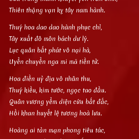
Thiên thặng vạn kỵ tây nam hành.
Thuý hoa dao dao hành phục chỉ,
Tây xuất đô môn bách dư lý.
Lục quân bất phát vô nại hà,
Uyển chuyển nga mi mã tiền tử.
Hoa điền uỷ địa vô nhân thu,
Thuý kiều, kim tước, ngọc tao đầu.
Quân vương yểm diện cứu bất đắc,
Hồi khan huyết lệ tương hoà lưu.
Hoàng ai tản mạn phong tiêu tác,