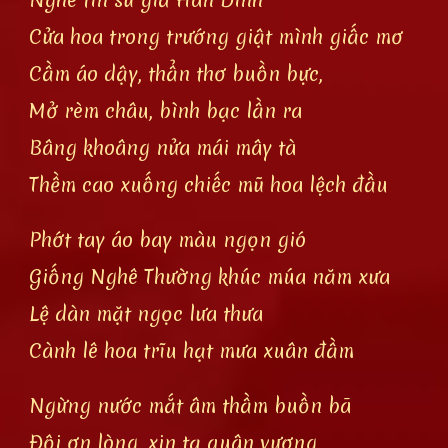
Cửa hoa trong trướng giật mình giấc mơ
Cầm áo dậy, thẩn thơ buồn bực,
Mở rèm châu, bình bạc lần ra
Bâng khoâng nửa mái mây tà
Thềm cao xuống chiếc mũ hoa lệch đầu
Phớt tay áo bay màu ngọn gió
Giống Nghê Thường khúc múa năm xưa
Lệ dàn mặt ngọc lưa thưa
Cành lê hoa trĩu hạt mưa xuân đầm
Ngừng nước mắt âm thầm buồn bã
Đội ơn lòng, xin tạ quân vương