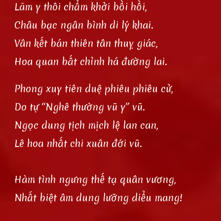
Lãm y thôi chẩm khởi bồi hồi,
Châu bạc ngân bình di lý khai.
Vân kết bán thiên tân thuỵ giác,
Hoa quan bất chỉnh há đường lai.
Phong xuy tiên duệ phiêu phiêu cử,
Do tự “Nghê thường vũ y” vũ.
Ngọc dung tịch mịch lệ lan can,
Lê hoa nhất chi xuân đới vũ.
Hàm tình ngưng thế tạ quân vương,
Nhất biệt âm dung lưỡng diểu mang!