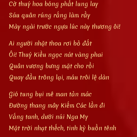
Cờ thuý hoa bóng phất lung lay
Sáu quân rúng rắng làm rầy
Mày ngài trước ngựa lúc này thương ôi!
Ai người nhặt thoa rơi bỏ đất
Ôi! Thuý Kiều ngọc nát vàng phai
Quân vương bưng mặt cho rồi
Quay đầu trông lại, máu trôi lệ dàn
Gió tung bụi mê man tản mác
Đường thang mây Kiếm Các lần đi
Vắng tanh, dưới núi Nga My
Mặt trời nhạt thếch, tinh kỳ buồn tênh