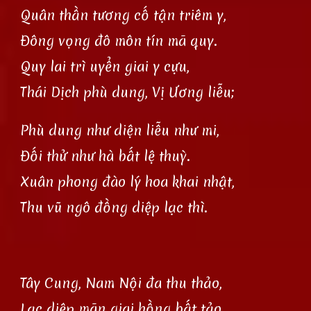
Quân thần tương cố tận triêm y,
Đông vọng đô môn tín mã quy.
Quy lai trì uyển giai y cựu,
Thái Dịch phù dung, Vị Ương liễu;
Phù dung như diện liễu như mi,
Đối thử như hà bất lệ thuỳ.
Xuân phong đào lý hoa khai nhật,
Thu vũ ngô đồng diệp lạc thì.
Tây Cung, Nam Nội đa thu thảo,
Lạc diệp mãn giai hồng bất tảo.